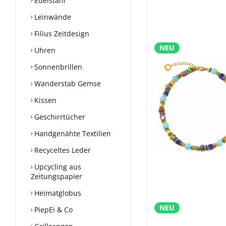
Edelstahl
Leinwände
Filius Zeitdesign
NEU
Uhren
Sonnenbrillen
Wanderstab Gemse
Kissen
Geschirrtücher
Handgenähte Textilien
Recyceltes Leder
Upcycling aus
Zeitungspapier
Heimatglobus
NEU
PiepEi & Co