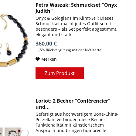
Petra Waszak: Schmuckset "Onyx
Judith"
Onyx & Goldglanz im Klimt-Stil: Dieses
Schmuckset macht jedes Outfit sofort
besonders – als Set perfekt abgestimmt,
elegant und stark.
360,00 €
(5% Rückvergütung mit der NW-Karte)
Merken
Zum Produkt
Loriot: 2 Becher "Conférencier"
und...
Gefertigt aus hochwertigem Bone-China-
Porzellan, verbinden diese Becher
Funktionalität mit künstlerischem
Anspruch und bringen humorvolle
Eleganz in Ihren Alltag.