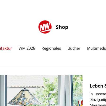
Shop
faktur
WM 2026
Regionales
Bücher
Multimedi
Leben S
In unser
einzigar
Meisterwe