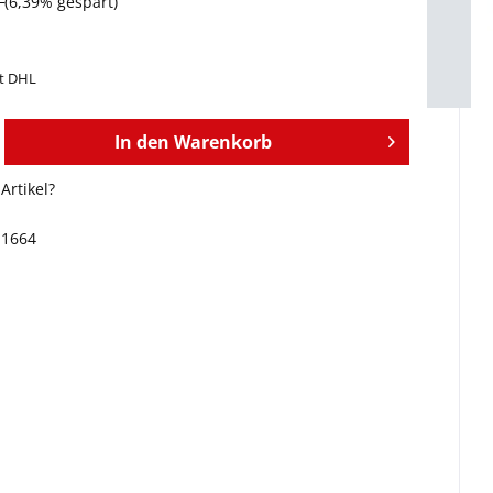
€
(6,39% gespart)
it DHL
In den
Warenkorb
Artikel?
11664