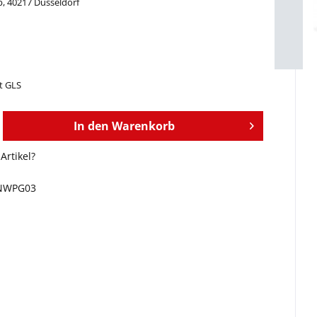
b, 40217 Düsseldorf
it GLS
In den
Warenkorb
Artikel?
NWPG03