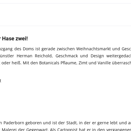
r Hase zwei!
uzgang des Doms ist gerade zwischen Weihnachtsmarkt und Gesch
nstler Herman Reichold, Geschmack und Design weitergedach
 oder heiß. Mit den Botanicals Pflaume, Zimt und Vanille überra
t
 Paderborn geboren und ist der Stadt, in der er gerne lebt und a
rt Malerei der Gegenwart. Als Cartoonist hat er in den vergangene