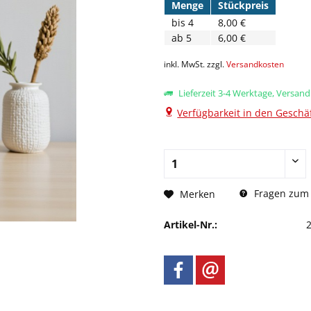
Menge
Stückpreis
bis
4
8,00 €
ab
5
6,00 €
inkl. MwSt. zzgl.
Versandkosten
Lieferzeit 3-4 Werktage, Versan
Verfügbarkeit in den Geschäf
Fragen zum 
Merken
Artikel-Nr.: